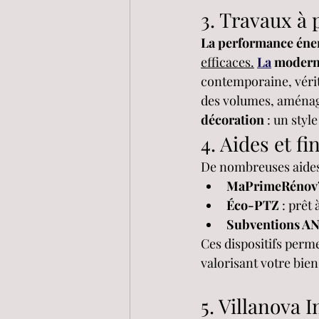
3. Travaux à 
La performance éne
efficaces.
La
 moderni
contemporaine, vérit
des volumes, aménage
décoration
 : un sty
4. Aides et 
De nombreuses aides 
MaPrimeRénov
Éco-PTZ
 : prêt
Subventions A
Ces dispositifs perme
valorisant votre bien
5. Villanova 