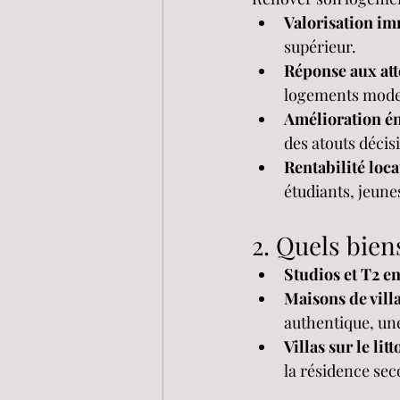
Valorisation i
supérieur.
Réponse aux at
logements mode
Amélioration é
des atouts décis
Rentabilité loca
étudiants, jeune
2. Quels bien
Studios et T2 en
Maisons de vill
authentique, un
Villas sur le litt
la résidence se