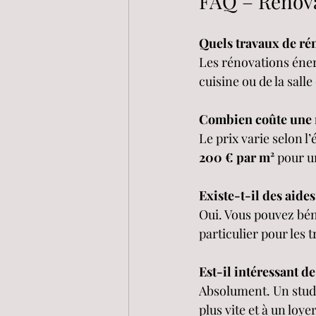
FAQ – Rénova
Quels travaux de rén
Les rénovations énerg
cuisine ou de la sall
Combien coûte une r
Le prix varie selon l
200 € par m²
 pour u
Existe-t-il des aide
Oui. Vous pouvez bén
particulier pour les 
Est-il intéressant d
Absolument. Un studi
plus vite et à un loy