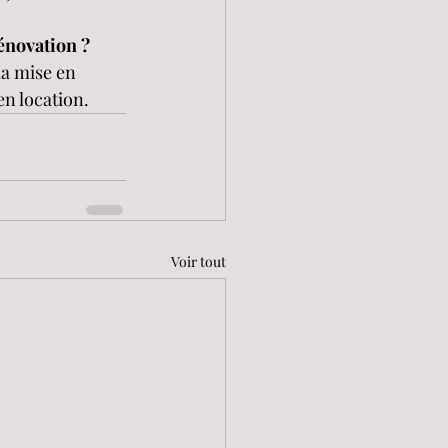
énovation ?
la mise en 
en location.
Voir tout