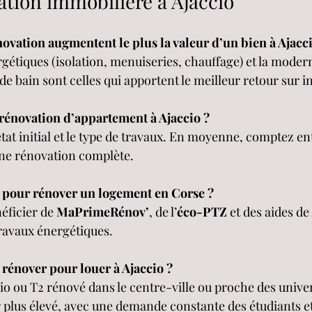
tion immobilière à Ajaccio
ovation augmentent le plus la valeur d’un bien à Ajacci
étiques (isolation, menuiseries, chauffage) et la modern
e de bain sont celles qui apportent le meilleur retour sur 
énovation d’appartement à Ajaccio ?
’état initial et le type de travaux. En moyenne, comptez en
ne rénovation complète.
s pour rénover un logement en Corse ? 
éficier de 
MaPrimeRénov’
, de l’
éco-PTZ
 et des aides de 
travaux énergétiques.
e rénover pour louer à Ajaccio ?
o ou T2 rénové dans le centre-ville ou proche des univers
er plus élevé, avec une demande constante des étudiants et