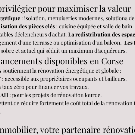
privilégier pour maximiser la valeur
rgétique
 : isolation, menuiseries modernes, solutions de
sation des pièces clés
 : cuisine équipée et salle de bain 
ables déclencheurs d’achat. 
La redistribution des espa
ment d’une terrasse ou optimisation d’un balcon.  
Les f
le sobre et actuel qui séduit un maximum d’acquéreurs.
financements disponibles en Corse
soutiennent la rénovation énergétique et globale :
’
 : accessible aux propriétaires occupants et bailleurs.
 à taux zéro pour financer vos travaux.
NAH
 : pour les projets de rénovation lourde.
ttent de réduire fortement le coût total de la rénovation 
.
Immobilier, votre partenaire rénovati