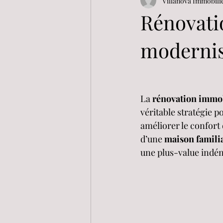
Villanova Immobili
Rénovatio
modernis
La 
rénovation immob
véritable stratégie p
améliorer le confort d
d’une 
maison famili
une plus-value indén