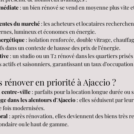
mmédiate
 : un bien rénové se vend en moyenne plus vite et
tentes du marché
 : les acheteurs et locataires recherchen
rnes, lumineux et économes en énergie.
nergétique
 : isolation renforcée, double vitrage, chauff
ifs dans un contexte de hausse des prix de l’énergie.
tive
 : un studio ou un T2 rénové dans les quartiers prisés 
s actifs et saisonniers, garantissant un taux d’occupation
s rénover en priorité à Ajaccio ?
 centre-ville
 : parfaits pour la location longue durée ou 
age dans les alentours d’Ajaccio
 : elles séduisent par le
e fois modernisées.
oral
 : après rénovation, elles deviennent des biens très 
condaire ou le haut de gamme.