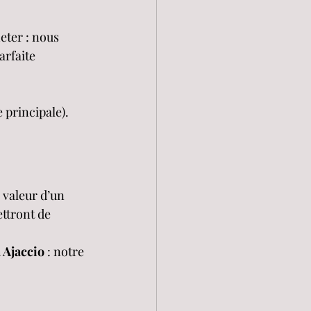
eter : nous 
arfaite 
e principale).
 valeur d’un 
ttront de 
 Ajaccio
 : notre 