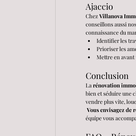
Ajaccio
Chez 
Villanova Imm
conseillons aussi nos
connaissance du marc
Identifier les t
Prioriser les amé
Mettre en avant 
Conclusion
La 
rénovation immob
bien et séduire une c
vendre plus vite, lou
Vous envisagez de 
équipe vous accompa