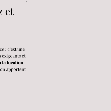
 et
e : c’est une 
 exigeants et 
à la location
, 
ion apportent 