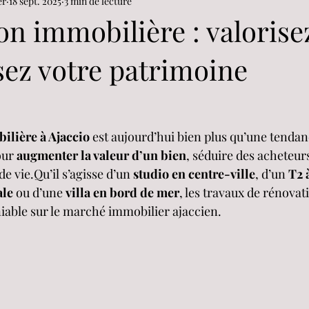
er
18 sept. 2025
3 min de lecture
n immobilière : valorisez
ez votre patrimoine
ilière à Ajaccio
 est aujourd’hui bien plus qu’une tendanc
our 
augmenter la valeur d’un bien
, séduire des acheteurs
e vie.Qu’il s’agisse d’un 
studio en centre-ville
, d’un 
T2 
ale
 ou d’une 
villa en bord de mer
, les travaux de rénovat
iable sur le marché immobilier ajaccien.