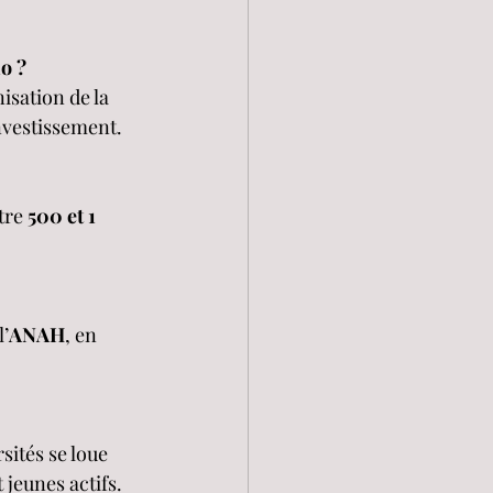
o ? 
isation de la 
investissement.
tre 
500 et 1 
l’
ANAH
, en 
ités se loue 
 jeunes actifs.