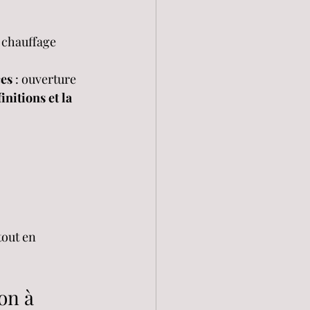
 chauffage 
ces
 : ouverture 
initions et la 
tout en 
on à 