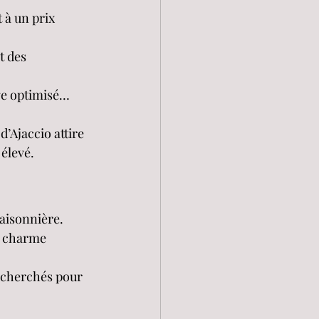
 à un prix 
t des 
age optimisé… 
d’Ajaccio attire 
 élevé.
saisonnière.
ur charme 
recherchés pour 